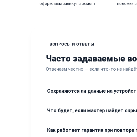
оформляем заявку на ремонт
поломки з
ВОПРОСЫ И ОТВЕТЫ
Часто задаваемые в
Отвечаем честно — если что-то не найдё
Сохраняются ли данные на устройст
При проведении аппаратного ремонта мы
Что будет, если мастер найдет скр
менее, перед сдачей в сервис рекоменд
приложении.
Мы никогда не проводим дополнительные
Как работает гарантия при повторе
приемке, менеджер свяжется с вами, опи