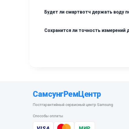
Повторное появление неисправности по н
Будет ли смартвотч держать воду п
самопроизвольно нажиматься через неде
При сборке мы используем профессиона
Сохранится ли точность измерений 
рекомендуем использовать умные часы дл
устройства с конвейера.
После вмешательства мы проводим прогр
пульс, уровень кислорода и другие пока
СамсунгРемЦентр
Постгарантийный сервисный центр Samsung
Способы оплаты
VISA
МИР