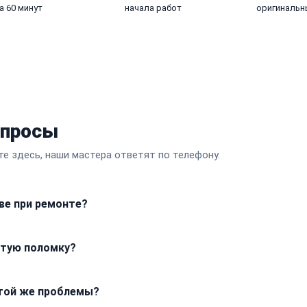
а 60 минут
начала работ
оригинальн
опросы
те здесь, наши мастера ответят по телефону.
ве при ремонте?
 делаем все возможное, чтобы сохранить ваши настройки, пар
ытую поломку?
уем убедиться, что все данные успешно синхронизированы с о
 работы без вашего подтверждения. Если в процессе разбора 
 той же проблемы?
шет ситуацию и согласует итоговую стоимость до начала рем