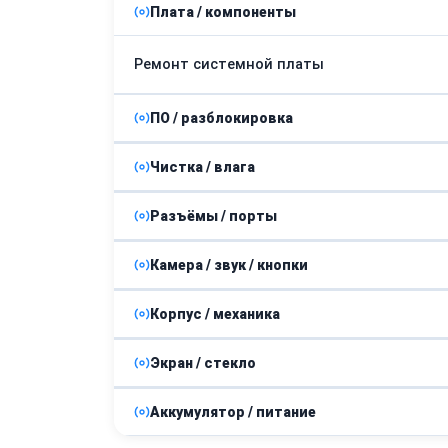
Плата / компоненты
Ремонт системной платы
ПО / разблокировка
Чистка / влага
Прошивка
Разъёмы / порты
Восстановление после попадания влаги
Камера / звук / кнопки
Замена разъема зарядки
Корпус / механика
Замена динамика
Экран / стекло
Замена задней крышки
Замена микрофона
Аккумулятор / питание
Замена защитного стекла
Ремонт / замена ремешка
Замена кнопок управления