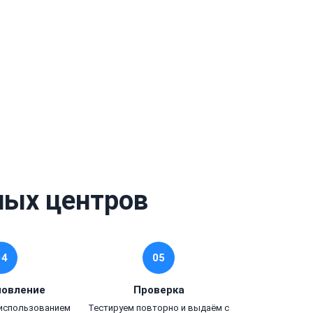
ных центров
04
05
новление
Проверка
 использованием
Тестируем повторно и выдаём с