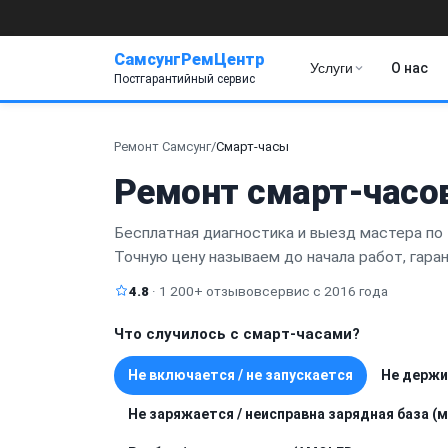
СамсунгРемЦентр
Услуги
О нас
Постгарантийный сервис
Ремонт Самсунг
/
Смарт-часы
Ремонт смарт-часо
Бесплатная диагностика и выезд мастера по 
Точную цену называем до начала работ, гара
4.8
· 1 200+ отзывов
сервис с 2016 года
Что случилось с смарт-часами?
Не включается / не запускается
Не держи
Не заряжается / неисправна зарядная база (