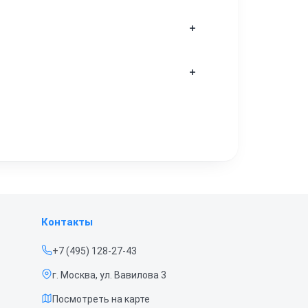
ны дисплейного модуля сенсор начал
ном порядке.
ность корпуса. Однако мы не
герметичность рассчитана на новые
бор продолжит корректно считывать
 производителя.
Контакты
+7 (495) 128-27-43
г. Москва, ул. Вавилова 3
Посмотреть на карте