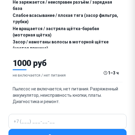
Не заряжается / неисправен разъём / зарядная
база
Слабое всасывание / плохая тяга (засор фильтра,
трубки)
Не вращается / застряла щётка-барабан
(моторная щётка)
Засор / намотаны волосы в моторной щётке
(частая причина)
Засор трубки / циклонного сепаратора /
1000 руб
контейнера
Шумит / вибрирует сильнее обычного (засор,
1–3 ч
дисбаланс)
не включается / нет питания
Запах горелого (двигатель, намотанные волосы
на щётке)
Пылесос не включается, нет питания. Разряженный
Засорён / требует замены фильтр HEPA / мотор-
аккумулятор, неисправность кнопки, платы.
фильтр
Диагностика и ремонт.
Не работает / заедает кнопка / переключатель
мощности
Телефон
Сломан / расшатан корпус трубки /
соединительный узел
Не работает дисплей / индикация заряда / уровня