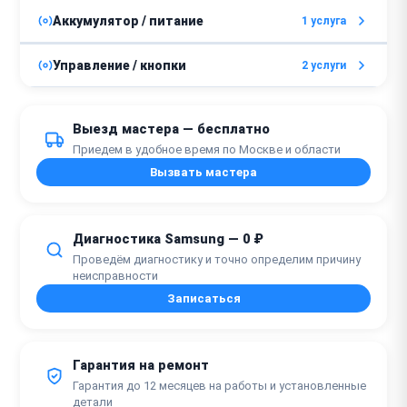
от 800 ₽
Замена фильтра
Аккумулятор / питание
1 услуга
от 1500 ₽
Замена двигателя
30 минут
от 800 ₽
Ремонт / замена сетевого шнура
Управление / кнопки
2 услуги
от 2 часов
30 минут
от 900 ₽
Замена сетевого выключателя
Выезд мастера — бесплатно
1 час
Приедем в удобное время по Москве и области
Вызвать мастера
от 800 ₽
Замена кнопок
1 час
Диагностика Samsung — 0 ₽
Проведём диагностику и точно определим причину
неисправности
Записаться
Гарантия на ремонт
Гарантия до 12 месяцев на работы и установленные
детали