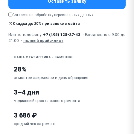
Оставить заявку
мощности
Не работает насадка (мини-турбощётка, мягкая
Согласен на обработку
персональных данных
насадка)
Скидка до 20% при заявке с сайта
Не работает / слабый двигатель всасывания
Или по телефону:
+7 (495) 128-27-43
·
Ежедневно с 9:00 до
Неисправна плата управления / контроллер
21:00
·
полный прайс-лист
аккумулятора
НАША СТАТИСТИКА · SAMSUNG
28%
ремонтов закрываем в день обращения
3–4 дня
медианный срок сложного ремонта
3 686 ₽
средний чек за ремонт