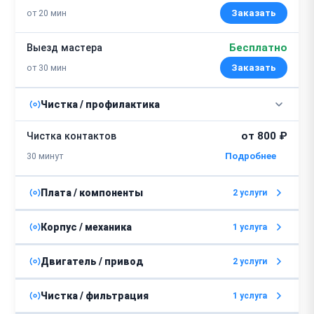
от 20 мин
Заказать
Бесплатно
Выезд мастера
от 30 мин
Заказать
Чистка / профилактика
от 800 ₽
Чистка контактов
30 минут
Плата / компоненты
2 услуги
от 1000 ₽
Ремонт платы управления
Корпус / механика
1 услуга
от 2 часов
от 1300 ₽
Ремонт намоточного механизма
Двигатель / привод
2 услуги
от 1500 ₽
Замена платы управления
от 1 часа
от 2500 ₽
Ремонт двигателя
Чистка / фильтрация
1 услуга
от 2 часов
от 2 часов