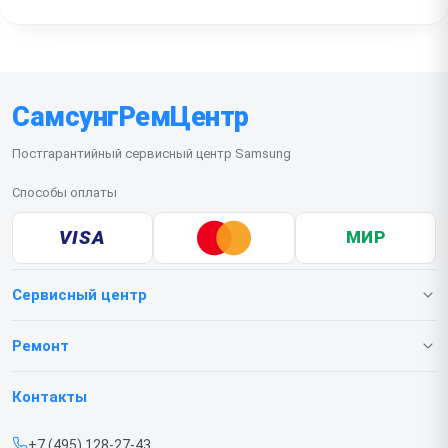
работы системы управления питанием вашего
прибора.
СамсунгРемЦентр
Постгарантийный сервисный центр Samsung
Способы оплаты
VISA
МИР
Сервисный центр
О нашем сервисе
Ремонт
Гарантия
Телефонов
Контакты
Прайс-лист
Ноутбуков
+7 (495) 128-27-43