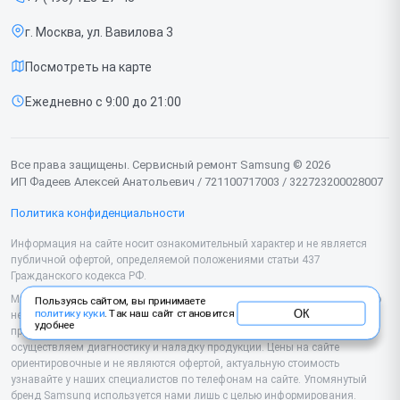
Срочный ремонт
Роботов-пылесосов
г. Москва, ул. Вавилова 3
Доставка и способы оплаты
Телевизоров
Посмотреть на карте
Диагностика
Мониторов
Ежедневно с 9:00 до 21:00
Контакты
Вертикальных пылесосов
Духовых шкафов
Все права защищены. Сервисный ремонт Samsung © 2026
ИП Фадеев Алексей Анатольевич / 721100717003 / 322723200028007
Принтеров
Политика конфиденциальности
Проекторов
Информация на сайте носит ознакомительный характер и не является
публичной офертой, определяемой положениями статьи 437
Кондиционеров
Гражданского кодекса РФ.
Микроволновых печей
Мы специализируемся на обслуживании и ремонте техники Samsung, но
Пользуясь сайтом, вы принимаете
ОК
политику куки
. Так наш сайт становится
не являемся их официальным представителем. Предоставляем
удобнее
Наушников
профессиональные услуги после истечения гарантии, а также
осуществляем диагностику и наладку продукции. Цены на сайте
ориентировочные и не являются офертой, актуальную стоимость
Варочных панелей
узнавайте у наших специалистов по телефонам на сайте. Упомянутый
бренд Samsung используется нами лишь с целью информирования.